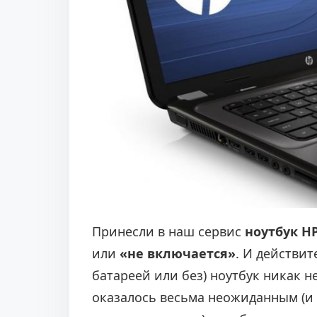
э
т
о
й
з
а
п
и
с
ь
Принесли в наш сервис
ноутбук HP
ю
или
«не включается»
. И действит
в
батареей или без) ноутбук никак 
:
оказалось весьма неожиданным (и п