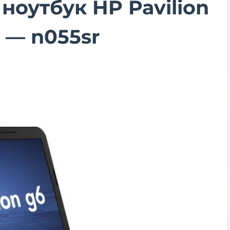
ноутбук HP Pavilion
5 — n055sr