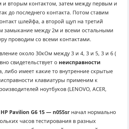
 и вторым контактом, затем между первым и
 так до последнего контакта. Потом ставим
онтакт шлейфа, а второй щуп на третий
ем замыкание между 2м и всеми остальными
ру проводим со всеми контактами.
ение около 30кОм между 3 и 4, 3 и 5, 3 и 6 (
явно свидетельствует о
неисправности
а, либо имеет какие то внутренние скрытые
 исправности клавиатуры применим к
роизводителей ноутбуков (LENOVO, ACER,
HP Pavilion G6 15 — n055sr
начал нормально
кольких часов тестирования в разных